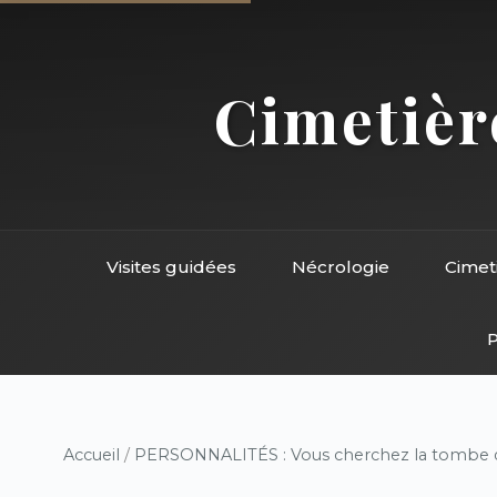
Cimetière
Visites guidées
Nécrologie
Cimet
P
Accueil
/
PERSONNALITÉS : Vous cherchez la tombe d