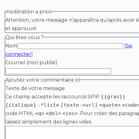
modération a priori
Attention, votre message n’apparaîtra qu’après avoir é
et approuvé.
Qui êtes-vous ?
Nom
[
Se
connecter
]
Courriel (non publié)
Ajoutez votre commentaire ici
Texte de votre message
Ce champ accepte les raccourcis SPIP
{{gras}}
{italique}
-*liste
[texte->url]
<quote>
<code
code HTML
<q>
<del>
<ins>
. Pour créer des paragra
laissez simplement des lignes vides.