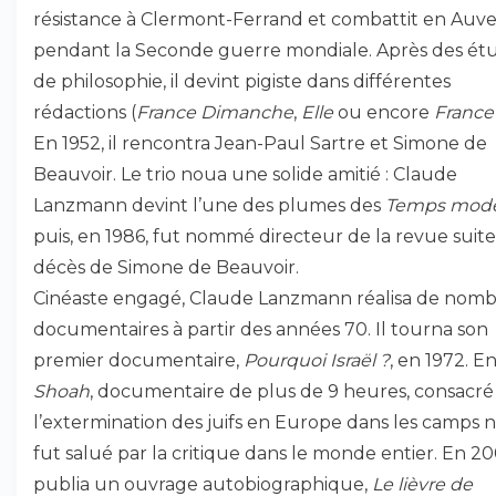
résistance à Clermont-Ferrand et combattit en Auv
pendant la Seconde guerre mondiale. Après des ét
de philosophie, il devint pigiste dans différentes
rédactions (
France Dimanche
,
Elle
ou encore
France-
En 1952, il rencontra Jean-Paul Sartre et Simone de
Beauvoir. Le trio noua une solide amitié : Claude
Lanzmann devint l’une des plumes des
Temps mod
puis, en 1986, fut nommé directeur de la revue suit
décès de Simone de Beauvoir.
Cinéaste engagé, Claude Lanzmann réalisa de nom
documentaires à partir des années 70. Il tourna son
premier documentaire,
Pourquoi Israël ?
, en 1972. En
Shoah
, documentaire de plus de 9 heures, consacré
l’extermination des juifs en Europe dans les camps na
fut salué par la critique dans le monde entier. En 200
publia un ouvrage autobiographique,
Le lièvre de