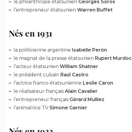
–
le philanthrope étatsunien
Georges Soros
–
l’entrepreneur étatsunien
Warren Buffet
Nés en 1931
–
la politicienne argentine
Isabelle Perón
–
le magnat de la presse étatsunien
Rupert Murdoc
–
l’acteur étatsunien
William Shatner
–
le président cubain
Raúl Castro
–
l’actrice franco-étatsunienne
Leslie Caron
–
le réalisateur français
Alain Cavalier
–
l’entrepreneur français
Gérard Mulliez
–
l’animatrice TV
Simone Garnier
Nés en 1932