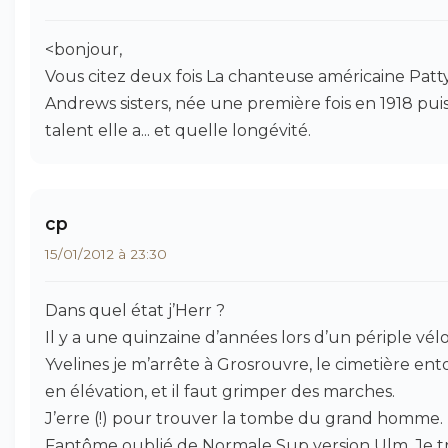
<bonjour,
Vous citez deux fois La chanteuse américaine Patt
Andrews sisters, née une première fois en 1918 pui
talent elle a... et quelle longévité.
cp
15/01/2012 à 23:30
Dans quel état j’Herr ?
Il y a une quinzaine d’années lors d’un périple vél
Yvelines je m’arrête à Grosrouvre, le cimetière ento
en élévation, et il faut grimper des marches.
J’erre (!) pour trouver la tombe du grand homme. 
Fantôme oublié de Normale Sup version Ulm. Je t