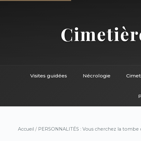
Cimetière
Visites guidées
Nécrologie
Cimet
P
Accueil
/
PERSONNALITÉS : Vous cherchez la tombe d