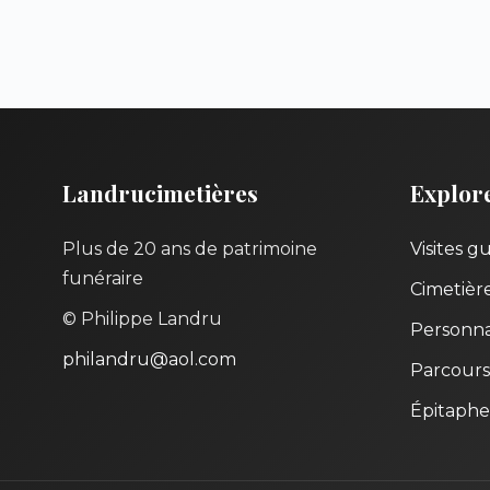
Landrucimetières
Explor
Plus de 20 ans de patrimoine
Visites g
funéraire
Cimetièr
© Philippe Landru
Personna
philandru@aol.com
Parcours
Épitaphe