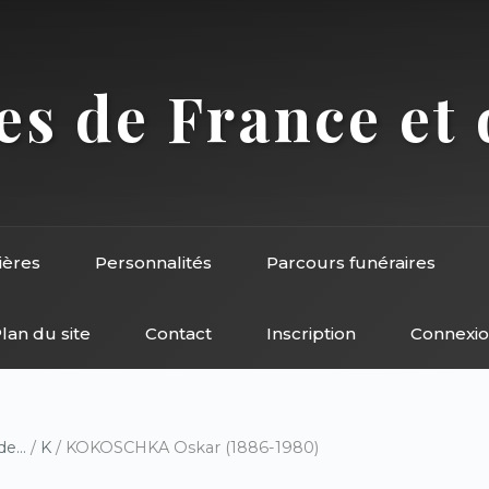
s de France et 
ières
Personnalités
Parcours funéraires
lan du site
Contact
Inscription
Connexi
e...
/
K
/ KOKOSCHKA Oskar (1886-1980)