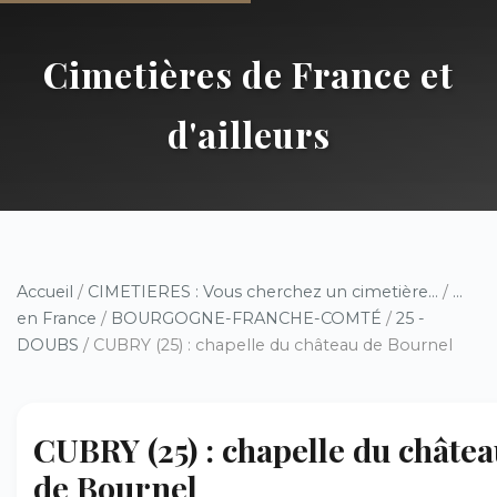
Cimetières de France et
d'ailleurs
Accueil
/
CIMETIERES : Vous cherchez un cimetière...
/
...
en France
/
BOURGOGNE-FRANCHE-COMTÉ
/
25 -
DOUBS
/ CUBRY (25) : chapelle du château de Bournel
CUBRY (25) : chapelle du châte
de Bournel