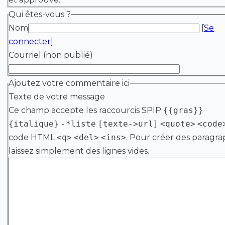
Qui êtes-vous ?
Nom
[
Se
connecter
]
Courriel (non publié)
Ajoutez votre commentaire ici
Texte de votre message
Ce champ accepte les raccourcis SPIP
{{gras}}
{italique}
-*liste
[texte->url]
<quote>
<code
code HTML
<q>
<del>
<ins>
. Pour créer des paragra
laissez simplement des lignes vides.