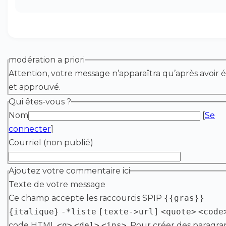
modération a priori
Attention, votre message n’apparaîtra qu’après avoir é
et approuvé.
Qui êtes-vous ?
Nom
[
Se
connecter
]
Courriel (non publié)
Ajoutez votre commentaire ici
Texte de votre message
Ce champ accepte les raccourcis SPIP
{{gras}}
{italique}
-*liste
[texte->url]
<quote>
<code
code HTML
<q>
<del>
<ins>
. Pour créer des paragra