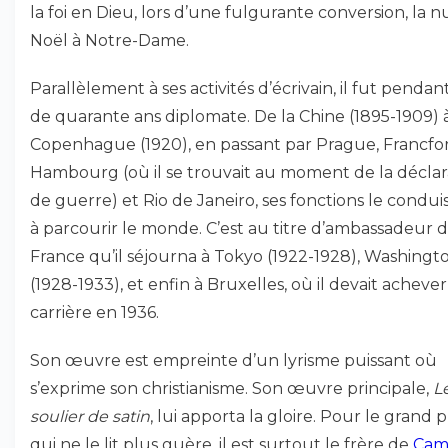
la foi en Dieu, lors d’une fulgurante conversion, la n
Noël à Notre-Dame.
Parallèlement à ses activités d’écrivain, il fut pendan
de quarante ans diplomate. De la Chine (1895-1909) 
Copenhague (1920), en passant par Prague, Francfor
Hambourg (où il se trouvait au moment de la déclar
de guerre) et Rio de Janeiro, ses fonctions le condui
à parcourir le monde. C’est au titre d’ambassadeur 
France qu’il séjourna à Tokyo (1922-1928), Washingt
(1928-1933), et enfin à Bruxelles, où il devait achever
carrière en 1936.
Son œuvre est empreinte d’un lyrisme puissant où
s’exprime son christianisme. Son œuvre principale,
L
soulier de satin
, lui apporta la gloire. Pour le grand p
qui ne le lit plus guère, il est surtout le frère de
Cami