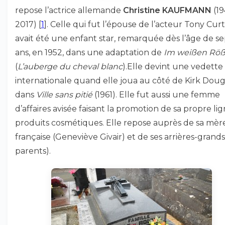
repose l’actrice allemande
Christine KAUFMANN
(19
2017)
[
1
]
. Celle qui fut l’épouse de l’acteur Tony Curt
avait été une enfant star, remarquée dès l’âge de se
ans, en 1952, dans une adaptation de
Im weißen Röß
(
L’auberge du cheval blanc
).Elle devint une vedette
internationale quand elle joua au côté de Kirk Doug
dans
Ville sans pitié
(1961). Elle fut aussi une femme
d’affaires avisée faisant la promotion de sa propre li
produits cosmétiques. Elle repose auprès de sa mèr
française (Geneviève Givair) et de ses arrières-grands
parents).