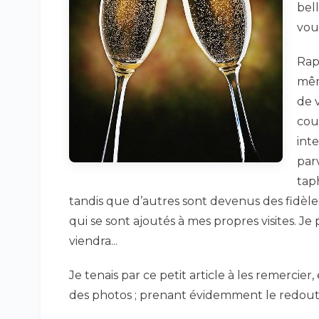
bel
vous
Rapp
mêm
de v
cou
int
par
taph
tandis que d’autres sont devenus des fidèle
qui se sont ajoutés à mes propres visites. Je
viendra...
Je tenais par ce petit article à les remercie
des photos ; prenant évidemment le redoutabl