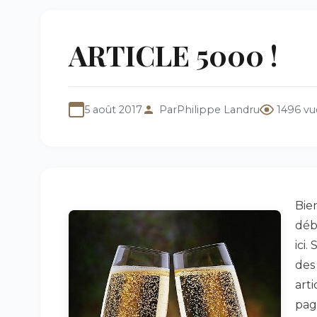
ARTICLE 5000 !
5 août 2017
Par
Philippe Landru
1496 vu
Bie
débu
ici.
des
arti
pag