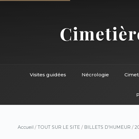
Cimetière
Visites guidées
Nécrologie
Cimet
P
Accueil
/
TOUT SUR LE SITE
/
BILLETS D’HUMEUR
/
2