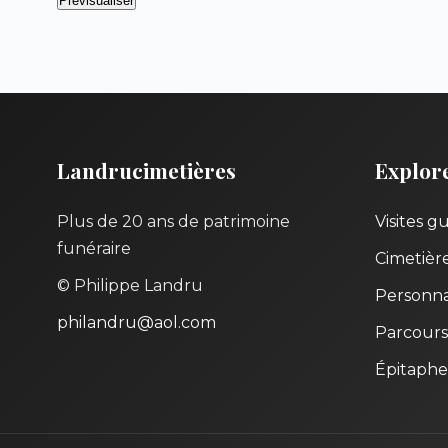
Landrucimetières
Explor
Plus de 20 ans de patrimoine
Visites g
funéraire
Cimetièr
© Philippe Landru
Personna
philandru@aol.com
Parcours
Épitaphe