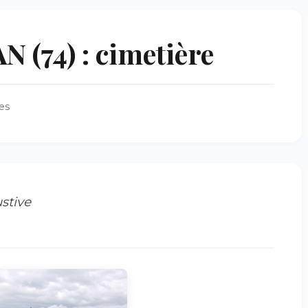
(74) : cimetière
es
stive