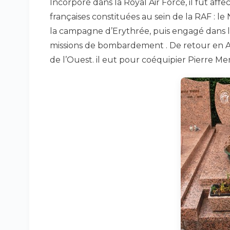
Incorporé dans la Royal Air Force, il fut affe
françaises constituées au sein de la RAF : l
la campagne d’Erythrée, puis engagé dans les
missions de bombardement . De retour en Angl
de l’Ouest. il eut pour coéquipier Pierre 