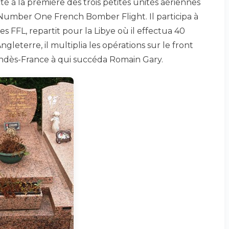
cté à la première des trois petites unités aériennes
e Number One French Bomber Flight. Il participa à
 FFL, repartit pour la Libye où il effectua 40
eterre, il multiplia les opérations sur le front
Mendès-France à qui succéda Romain Gary.