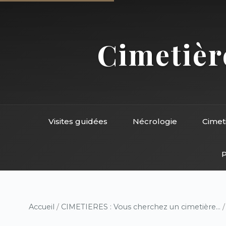
Cimetière
Visites guidées
Nécrologie
Cimet
P
Accueil
/
CIMETIERES : Vous cherchez un cimetière...