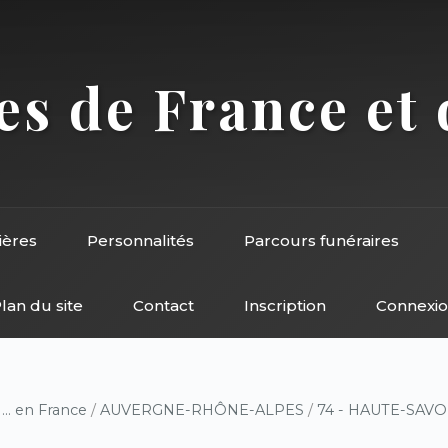
s de France et 
ières
Personnalités
Parcours funéraires
lan du site
Contact
Inscription
Connexi
/
... en France
/
AUVERGNE-RHÔNE-ALPES
/
74 - HAUTE-SAVO