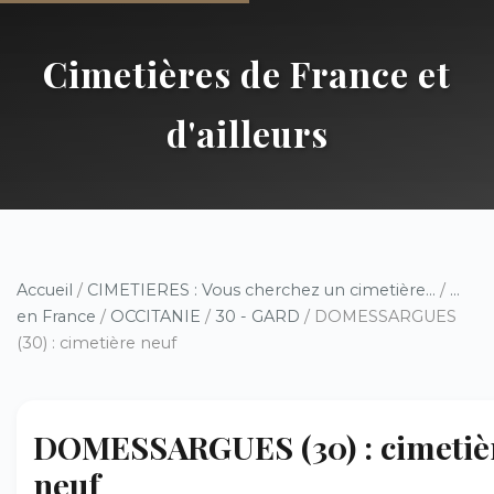
Cimetières de France et
d'ailleurs
Accueil
/
CIMETIERES : Vous cherchez un cimetière...
/
...
en France
/
OCCITANIE
/
30 - GARD
/ DOMESSARGUES
(30) : cimetière neuf
DOMESSARGUES (30) : cimetiè
neuf