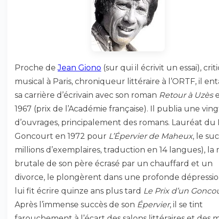
Proche de
Jean Giono
(sur qui il écrivit un essai), cri
musical à Paris, chroniqueur littéraire à l’ORTF, il e
sa carrière d’écrivain avec son roman
Retour à Uzès
1967 (prix de l’Académie française). Il publia une vin
d’ouvrages, principalement des romans. Lauréat du 
Goncourt en 1972 pour
L’Épervier de Maheux
, le su
millions d’exemplaires, traduction en 14 langues), la
brutale de son père écrasé par un chauffard et un
divorce, le plongèrent dans une profonde dépressio
lui fit écrire quinze ans plus tard
Le Prix d’un Gonco
Après l’immense succès de son
Épervier
, il se tint
farouchement à l’écart des salons littéraires et des 