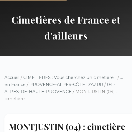
Cimetières de France et
d'ailleurs
Accueil
/
CIMETIERES : Vous cherchez un cimetière...
/
...
en France
/
PROVENCE-ALPES-CÔTE D’AZUR
/
04 -
ALPES-DE-HAUTE-PROVENCE
/ MONTJUSTIN (04) :
cimetière
MONTJUSTIN (04) : cimetière