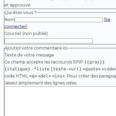
et approuvé.
Qui êtes-vous ?
Nom
[
Se
connecter
]
Courriel (non publié)
Ajoutez votre commentaire ici
Texte de votre message
Ce champ accepte les raccourcis SPIP
{{gras}}
{italique}
-*liste
[texte->url]
<quote>
<code
code HTML
<q>
<del>
<ins>
. Pour créer des paragra
laissez simplement des lignes vides.