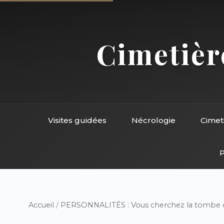
Cimetière
Visites guidées
Nécrologie
Cimet
P
Accueil
/
PERSONNALITÉS : Vous cherchez la tombe d