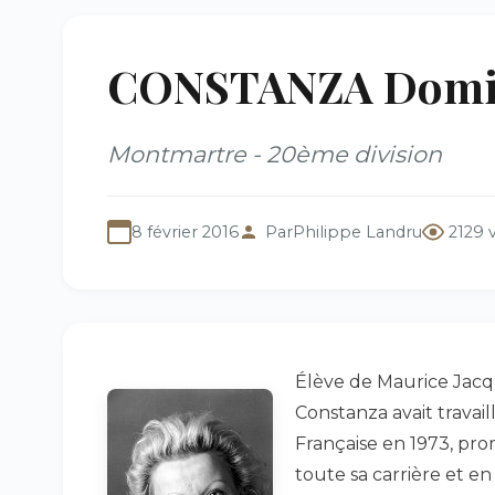
CONSTANZA Domini
Montmartre - 20ème division
8 février 2016
Par
Philippe Landru
2129 
Élève de Maurice Jac
Constanza avait travail
Française en 1973, prom
toute sa carrière et e