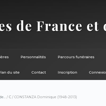
s de France et 
ières
Personnalités
Parcours funéraires
lan du site
Contact
Inscription
Connexi
e...
/
C
/ CONSTANZA Dominique (1948-2013)