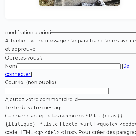
modération a priori
Attention, votre message n’apparaîtra qu’après avoir é
et approuvé.
Qui êtes-vous ?
Nom
[
Se
connecter
]
Courriel (non publié)
Ajoutez votre commentaire ici
Texte de votre message
Ce champ accepte les raccourcis SPIP
{{gras}}
{italique}
-*liste
[texte->url]
<quote>
<code
code HTML
<q>
<del>
<ins>
. Pour créer des paragra