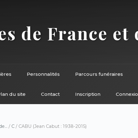
s de France et 
ières
Personnalités
Parcours funéraires
lan du site
Contact
Inscription
Connexi
e...
/
C
/ CABU (Jean Cabut : 1938-2015)