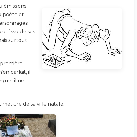
u émissions
u poète et
 personnages
rg (issu de ses
mais surtout
a première
n parlait, il
equel il ne
imetière de sa ville natale.