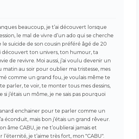
manques beaucoup, je t’ai découvert lorsque
pression, le mal de vivre d’un ado qui se cherche
 le suicide de son cousin préféré âgé de 20
’ai découvert ton univers, ton humour, ta
e de revivre. Moi aussi, j’ai voulu devenir un
matin au soir pour oublier ma tristesse, mes
i aimé comme un grand fou, je voulais même te
 parler, te voir, te monter tous mes dessins,
si j’étais un môme, je ne sais pas pourquoi
 canard enchainer pour te parler comme un
m’a éconduit, mais bon j’étais un grand rêveur.
on âme CABU, je ne t’oublierai jamais et
éternité, je t’aime très fort, mon "CABU".