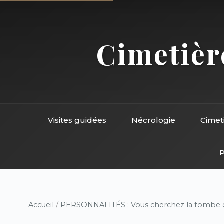
Cimetière
Visites guidées
Nécrologie
Cimet
P
Accueil
/
PERSONNALITÉS : Vous cherchez la tombe d