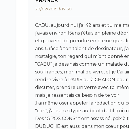
FRANCK
20/02/2015 à 17:50
CABU, aujourd’hui j’ai 42 ans et tu me 
j’avais environ 15ans j’étais en pleine dé
et qui vient de prendre en pleine gueule
ans. Grâce à ton talent de dessinateur, j
nostalgie, ton regard qui m’ont donné envi
"CABU" je dessinais comme un malade du 
souffrances, mon mal de vivre, et je t’a
rendre vivre à PARIS ou à CHALON pour te
discuter, prendre un verre avec toi même 
mais je ressentais ce besoin de te voir.
J’ai même oser appeler la rédaction du
"con", j’ai eu un type au bout du fil qui 
Des "GROS CONS" t’ont assassiné, paix à t
DUDUCHE est aussi dans mon cœur pour l’