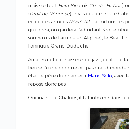
mais surtout
Hara-Kiri
puis
Charlie Hebdo
) o
(
Droit de Réponse
) ; mais également le Cab
écolo des années
Récré A2
. Parmi tous les
qu’il créa, on gardera l’adjudant Kronembou
souvenirs de l’armée en Algérie), le Beauf, 
l’onirique Grand Duduche.
Amateur et connaisseur de jazz, écolo de l
heure, à une époque où pas grand monde n’e
était le père du chanteur
Mano Solo
, avec l
repose donc pas.
Originaire de Châlons, il fut inhumé dans le c