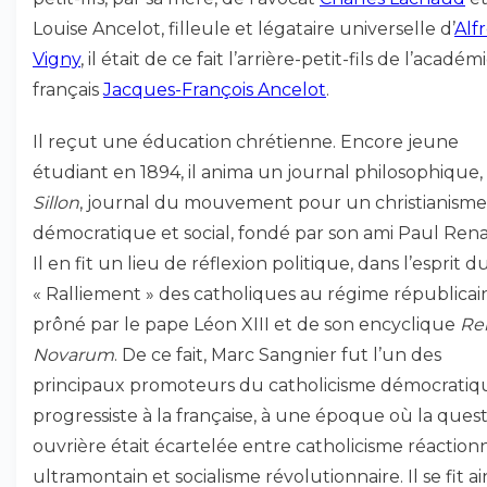
Louise Ancelot, filleule et légataire universelle d’
Alf
Vigny
, il était de ce fait l’arrière-petit-fils de l’académ
français
Jacques-François Ancelot
.
Il reçut une éducation chrétienne. Encore jeune
étudiant en 1894, il anima un journal philosophique,
Sillon
, journal du mouvement pour un christianisme
démocratique et social, fondé par son ami Paul Ren
Il en fit un lieu de réflexion politique, dans l’esprit d
« Ralliement » des catholiques au régime républicai
prôné par le pape Léon XIII et de son encyclique
Re
Novarum
. De ce fait, Marc Sangnier fut l’un des
principaux promoteurs du catholicisme démocratiq
progressiste à la française, à une époque où la ques
ouvrière était écartelée entre catholicisme réaction
ultramontain et socialisme révolutionnaire. Il se fit ai