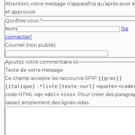
Attention, votre message n’apparaîtra qu’après avoir é
et approuvé.
Qui êtes-vous ?
Nom
[
Se
connecter
]
Courriel (non publié)
Ajoutez votre commentaire ici
Texte de votre message
Ce champ accepte les raccourcis SPIP
{{gras}}
{italique}
-*liste
[texte->url]
<quote>
<code
code HTML
<q>
<del>
<ins>
. Pour créer des paragra
laissez simplement des lignes vides.