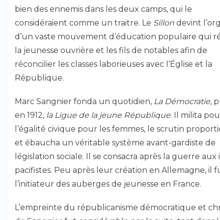
bien des ennemis dans les deux camps, qui le
considéraient comme un traitre. Le
Sillon
devint l’or
d’un vaste mouvement d’éducation populaire qui r
la jeunesse ouvrière et les fils de notables afin de
réconcilier les classes laborieuses avec l’Église et la
République.
Marc Sangnier fonda un quotidien,
La Démocratie
, p
en 1912,
la Ligue de la jeune République
. Il milita po
l’égalité civique pour les femmes, le scrutin proport
et ébaucha un véritable système avant-gardiste de
législation sociale. Il se consacra après la guerre aux
pacifistes. Peu après leur création en Allemagne, il f
l’initiateur des auberges de jeunesse en France.
L’empreinte du républicanisme démocratique et ch