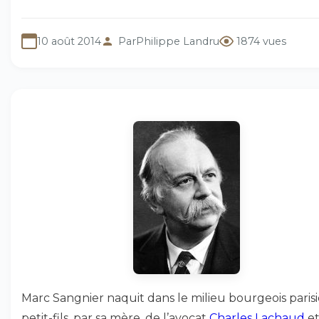
10 août 2014
Par
Philippe Landru
1874 vues
Marc Sangnier naquit dans le milieu bourgeois parisi
petit-fils, par sa mère, de l’avocat
Charles Lachaud
et