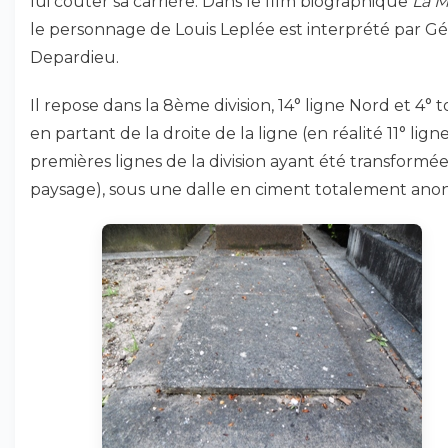
lui coûter sa carrière. Dans le film biographique
La 
le personnage de Louis Leplée est interprété par G
Depardieu.
Il repose dans la 8ème division, 14° ligne Nord et 4°
en partant de la droite de la ligne (en réalité 11° ligne
premières lignes de la division ayant été transformé
paysage), sous une dalle en ciment totalement ano