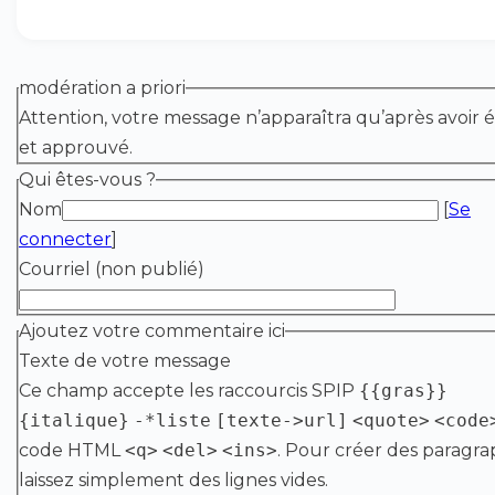
modération a priori
Attention, votre message n’apparaîtra qu’après avoir é
et approuvé.
Qui êtes-vous ?
Nom
[
Se
connecter
]
Courriel (non publié)
Ajoutez votre commentaire ici
Texte de votre message
Ce champ accepte les raccourcis SPIP
{{gras}}
{italique}
-*liste
[texte->url]
<quote>
<code
code HTML
<q>
<del>
<ins>
. Pour créer des paragra
laissez simplement des lignes vides.