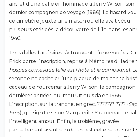
ans, et d’une dalle en hommage à Jerry Wilson, son
dernier compagnon de voyage (1986). Le hasard ve
ce cimetière jouxte une maison où elle avait vécu
plusieurs étés dès la découverte de l’île, dans les a
1940.
Trois dalles funéraires s’y trouvent : l’une vouée à G
Frick porte l’inscription, reprise à Mémoires d’Hadrien
hospes comesque
(
elle est l’hôte et la compagne
). L
seconde ne cache qu’une plaque de malachite brisé
cadeau de Yourcenar à Jerry Wilson, le compagnon
dernières années, qui mourut du sida en 1986.
L’inscription, sur la tranche, en grec, ??????? ???? (
Sa
Eros
), qui signifie selon Marguerite Yourcenar : le ca
l’intelligent amour. Enfin, la troisième, gravée
partiellement avant son décès, est celle recouvrant 