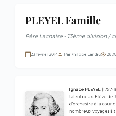
PLEYEL Famille
Père Lachaise - 13ème division / 
23 février 2014
Par
Philippe Landru
2808
Ignace PLEYEL
(1757-1
talentueux. Elève de 
d’orchestre à la cour d
nombreux voyages à tra