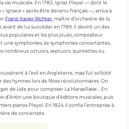
la vie musicale. En 1783, Ignaz Pleyel — dont le
 « Ignace » après être devenu français —, arriva à
ter
Franz-Xavier Richter
, maître d’orchestre de la
, avant de lui succéder en 1789. Il devint un des
plus populaires et les plus joués, compositeur
et une symphonies, six symphonies concertantes,
rès nombreux octuors, septuors, quintettes ou
ussèrent à l’exil en Angleterre, mais fut sollicité
des hymnes lors de fêtes révolutionnaires. On
uget de Lisle pour composer La Marseillaise… En
ssée d’Antin une boutique d’éditions musicales, puis
ers pianos Pleyel. En 1824, il confia l’entreprise à
rière de concertiste.