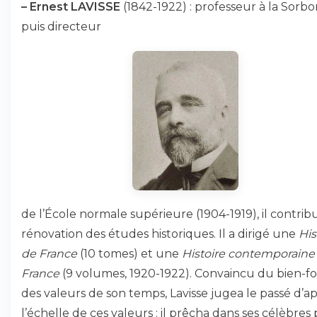
–
Ernest LAVISSE
(1842-1922) : professeur à la Sorb
puis directeur
de l’École normale supérieure (1904-1919), il contribu
rénovation des études historiques. Il a dirigé une
His
de France
(10 tomes) et une
Histoire contemporaine 
France
(9 volumes, 1920-1922). Convaincu du bien-f
des valeurs de son temps, Lavisse jugea le passé d’a
l’échelle de ces valeurs : il prêcha dans ses célèbres 