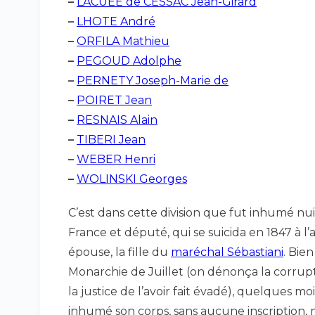
–
LACUÉE de CESSAC Jean-Girard
–
LHOTE André
–
ORFILA Mathieu
–
PEGOUD Adolphe
–
PERNETY Joseph-Marie de
–
POIRET Jean
–
RESNAIS Alain
–
TIBERI Jean
–
WEBER Henri
–
WOLINSKI Georges
C’est dans cette division que fut inhumé n
France et député, qui se suicida en 1847 à l
épouse, la fille du
maréchal Sébastiani
. Bie
Monarchie de Juillet (on dénonça la corrup
la justice de l’avoir fait évadé), quelques m
inhumé son corps, sans aucune inscription, 