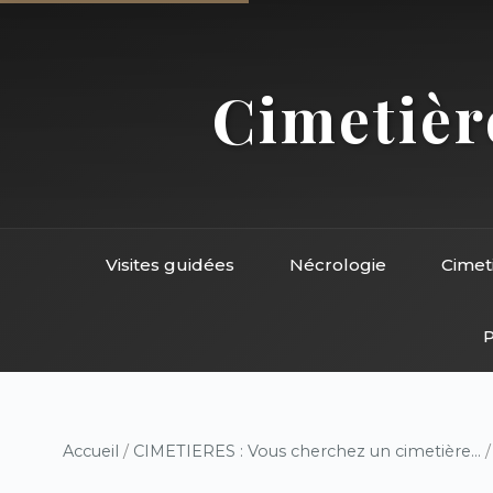
Cimetière
Visites guidées
Nécrologie
Cimet
P
Accueil
/
CIMETIERES : Vous cherchez un cimetière...