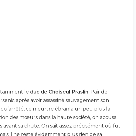
uitamment le
duc de Choiseul-Praslin
, Pair de
’arsenic après avoir assassiné sauvagement son
n qu’arrêté, ce meurtre ébranla un peu plus la
tion des mœurs dans la haute société, on accusa
ois avant sa chute. On sait assez précisément où fut
mais il ne reste évidemment plus rien de sa