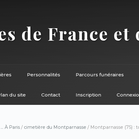
s de France et 
ières
Personnalités
Parcours funéraires
lan du site
Contact
Inscription
Connexi
/
... À Paris
/
cimetière du Montparnasse
/ Montparnasse (75) : 