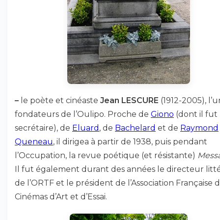
–
le poète et cinéaste
Jean LESCURE
(1912-2005), l’u
fondateurs de l’Oulipo. Proche de
Giono
(dont il fut 
secrétaire), de
Eluard
, de
Bachelard
et de
Raymond
Queneau
, il dirigea à partir de 1938, puis pendant
l’Occupation, la revue poétique (et résistante)
Mess
Il fut également durant des années le directeur litté
de l’ORTF et le président de l’Association Française 
Cinémas d’Art et d’Essai.