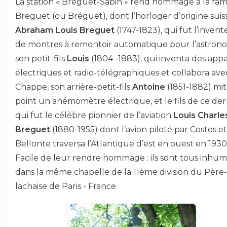
La station « Bréguet-Sabin » rend hommage à la fami
Breguet (ou Bréguet), dont l’horloger d’origine suis
Abraham Louis Breguet
(1747-1823), qui fut l’inven
de montres à remontoir automatique pour l’astrono
son petit-fils
Louis
(1804 -1883), qui inventa des appa
électriques et radio-télégraphiques et collabora ave
Chappe, son arrière-petit-fils
Antoine
(1851-1882) mit
point un anémomètre électrique, et le fils de ce der
qui fut le célèbre pionnier de l’aviation
Louis Charle
Breguet
(1880-1955) dont l’avion piloté par Costes et
Bellonte traversa l’Atlantique d’est en ouest en 1930
Facile de leur rendre hommage : ils sont tous inhu
dans la même chapelle de la 11ème division du Père-
lachaise de Paris - France.