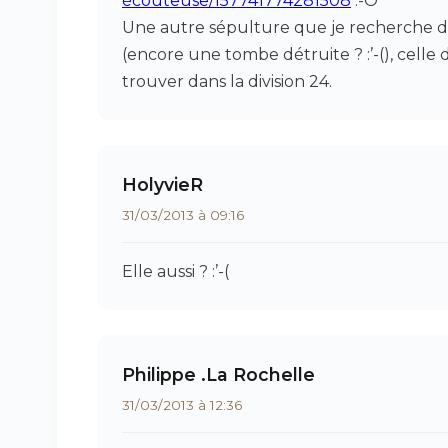
écouteuse/157741774281508
:-O
Une autre sépulture que je recherche d
(encore une tombe détruite ? :’-(), celle 
trouver dans la division 24.
HolyvieR
31/03/2013 à 09:16
Elle aussi ? :’-(
Philippe .La Rochelle
31/03/2013 à 12:36