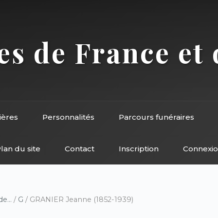
s de France et 
ières
Personnalités
Parcours funéraires
lan du site
Contact
Inscription
Connexi
e...
/
G
/ GRANIER Jeanne (1852-1939)