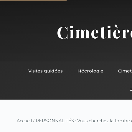
Cimetière
Visites guidées
Nécrologie
Cimet
P
Accueil
/
PERSONNALITÉS : Vous cherchez la tombe d