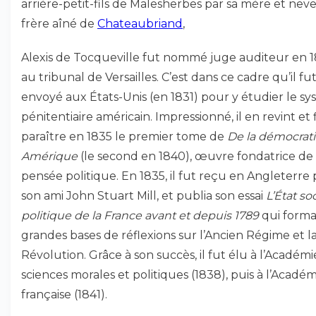
arrière-petit-fils de Malesherbes par sa mère et nev
frère aîné de
Chateaubriand
,
Alexis de Tocqueville fut nommé juge auditeur en 
au tribunal de Versailles. C’est dans ce cadre qu’il fu
envoyé aux États-Unis (en 1831) pour y étudier le s
pénitentiaire américain. Impressionné, il en revint et f
paraître en 1835 le premier tome de
De la démocrat
Amérique
(le second en 1840), œuvre fondatrice de 
pensée politique. En 1835, il fut reçu en Angleterre 
son ami John Stuart Mill, et publia son essai
L’État soc
politique de la France avant et depuis 1789
qui forma
grandes bases de réflexions sur l’Ancien Régime et l
Révolution. Grâce à son succès, il fut élu à l’Académi
sciences morales et politiques (1838), puis à l’Académ
française (1841).