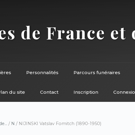
s de France et 
ières
Personnalités
Parcours funéraires
lan du site
Contact
Inscription
Connexi
e...
/
N
/ NIJINSKI Vatslav Fomitch (1890-1950)