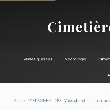
Cimetière
Visites guidées
Nécrologie
Cimet
P
Accueil
/
PERSONNALITÉS : Vous cherchez la tombe d