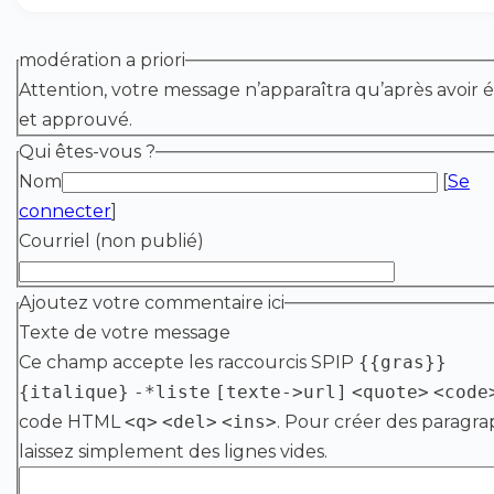
modération a priori
Attention, votre message n’apparaîtra qu’après avoir é
et approuvé.
Qui êtes-vous ?
Nom
[
Se
connecter
]
Courriel (non publié)
Ajoutez votre commentaire ici
Texte de votre message
Ce champ accepte les raccourcis SPIP
{{gras}}
{italique}
-*liste
[texte->url]
<quote>
<code
code HTML
<q>
<del>
<ins>
. Pour créer des paragra
laissez simplement des lignes vides.