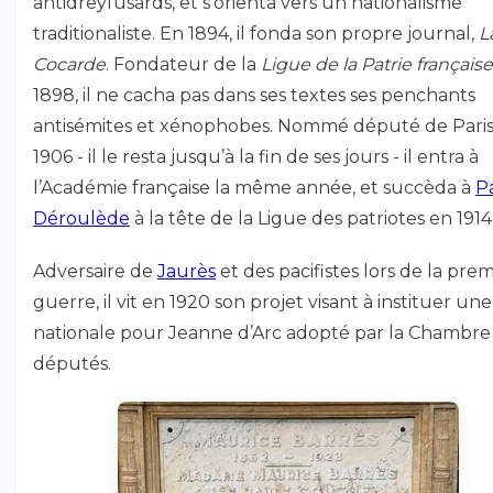
antidreyfusards, et s’orienta vers un nationalisme
traditionaliste. En 1894, il fonda son propre journal,
L
Cocarde
. Fondateur de la
Ligue de la Patrie française
1898, il ne cacha pas dans ses textes ses penchants
antisémites et xénophobes. Nommé député de Paris
1906 - il le resta jusqu’à la fin de ses jours - il entra à
l’Académie française la même année, et succèda à
P
Déroulède
à la tête de la Ligue des patriotes en 1914
Adversaire de
Jaurès
et des pacifistes lors de la pre
guerre, il vit en 1920 son projet visant à instituer une
nationale pour Jeanne d’Arc adopté par la Chambre
députés.