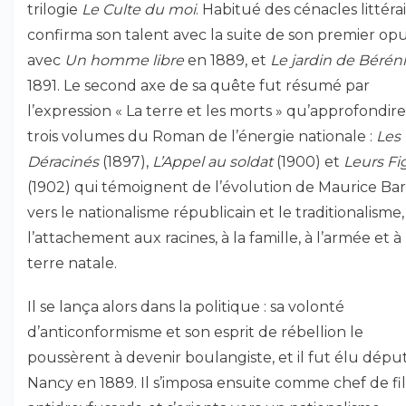
trilogie
Le Culte du moi
. Habitué des cénacles littérair
confirma son talent avec la suite de son premier op
avec
Un homme libre
en 1889, et
Le jardin de Bérén
1891. Le second axe de sa quête fut résumé par
l’expression « La terre et les morts » qu’approfondire
trois volumes du Roman de l’énergie nationale :
Les
Déracinés
(1897),
L’Appel au soldat
(1900) et
Leurs Fi
(1902) qui témoignent de l’évolution de Maurice Bar
vers le nationalisme républicain et le traditionalisme,
l’attachement aux racines, à la famille, à l’armée et à 
terre natale.
Il se lança alors dans la politique : sa volonté
d’anticonformisme et son esprit de rébellion le
poussèrent à devenir boulangiste, et il fut élu dépu
Nancy en 1889. Il s’imposa ensuite comme chef de fi