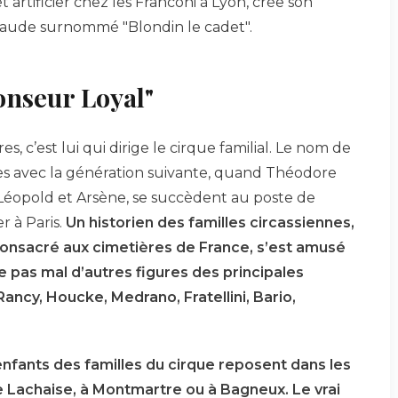
t artificier chez les Franconi à Lyon, crée son
e Claude surnommé "Blondin le cadet".
onseur Loyal"
s, c’est lui qui dirige le cirque familial. Le nom de
iles avec la génération suivante, quand Théodore
es Léopold et Arsène, se succèdent au poste de
r à Paris.
Un historien des familles circassiennes,
consacré aux cimetières de France, s’est amusé
e pas mal d’autres figures des principales
Rancy, Houcke, Medrano, Fratellini, Bario,
nfants des familles du cirque reposent dans les
e Lachaise, à Montmartre ou à Bagneux. Le vrai