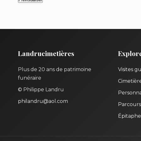
Landrucimetières
Explor
Plus de 20 ans de patrimoine
Visites g
funéraire
Cimetièr
© Philippe Landru
Personna
philandru@aol.com
Parcours
Épitaphe