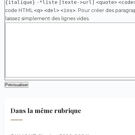
{italique}
-*liste
[texte->url]
<quote>
<code
code HTML
<q>
<del>
<ins>
. Pour créer des paragra
laissez simplement des lignes vides.
Dans la même rubrique