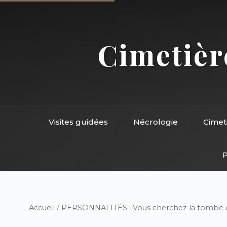
Cimetière
Visites guidées
Nécrologie
Cimet
P
Accueil
/
PERSONNALITÉS : Vous cherchez la tombe d