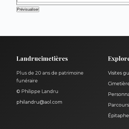
Landrucimetières
Explor
Plus de 20 ans de patrimoine
Visites g
funéraire
Cimetièr
© Philippe Landru
Personna
philandru@aol.com
Parcours
Épitaphe