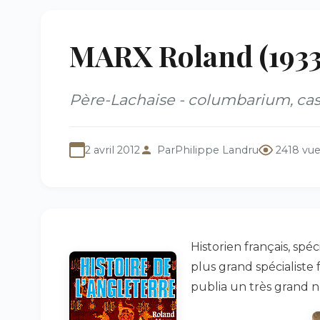
MARX Roland (193
Père-Lachaise - columbarium, cas
2 avril 2012
Par
Philippe Landru
2418 vu
Historien français, spé
plus grand spécialiste f
publia un très grand 