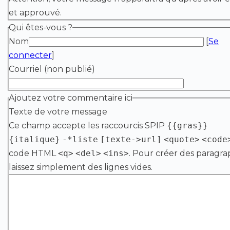
et approuvé.
Qui êtes-vous ?
Nom
[
Se
connecter
]
Courriel (non publié)
Ajoutez votre commentaire ici
Texte de votre message
Ce champ accepte les raccourcis SPIP
{{gras}}
{italique}
-*liste
[texte->url]
<quote>
<code
code HTML
<q>
<del>
<ins>
. Pour créer des paragra
laissez simplement des lignes vides.