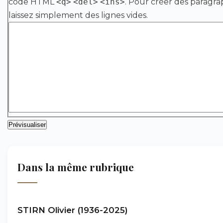
code HTML
<q>
<del>
<ins>
. Pour créer des paragra
laissez simplement des lignes vides.
Dans la même rubrique
STIRN Olivier (1936-2025)