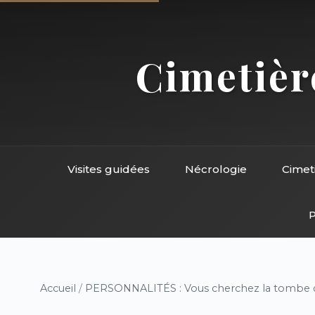
Cimetière
Visites guidées
Nécrologie
Cimet
P
Accueil
/
PERSONNALITÉS : Vous cherchez la tombe d