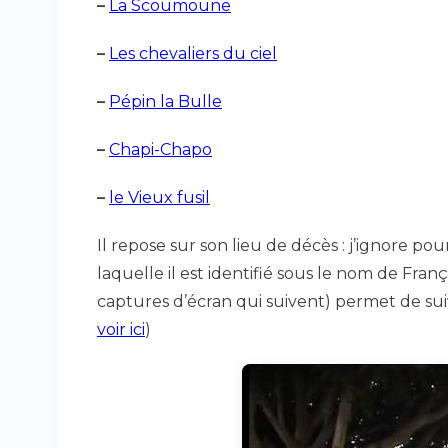
–
La Scoumoune
–
Les chevaliers du ciel
–
Pépin la Bulle
–
Chapi-Chapo
–
le Vieux fusil
Il repose sur son lieu de décès : j’ignore pou
laquelle il est identifié sous le nom de Franç
captures d’écran qui suivent) permet de su
voir ici
)