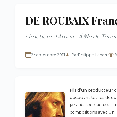
DE ROUBAIX Franço
cimetière d’Arona - Ã®le de Tener
2 septembre 2011
Par
Philippe Landru
8
Fils d’un producteur d
découvrit tôt les deux 
jazz. Autodidacte en mu
compositions avec un j