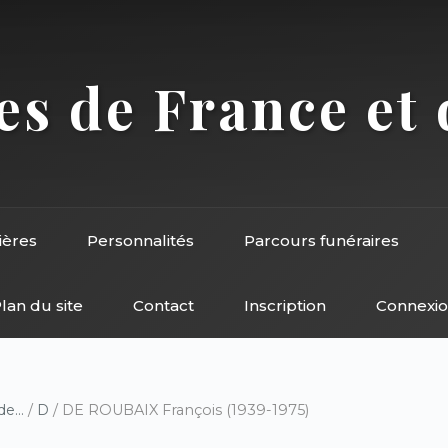
s de France et 
ières
Personnalités
Parcours funéraires
lan du site
Contact
Inscription
Connexi
e...
/
D
/ DE ROUBAIX François (1939-1975)