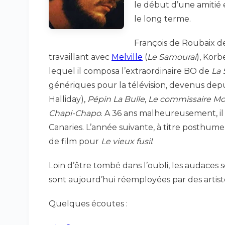
le début d’une amitié e
le long terme.
François de Roubaix de
travaillant avec
Melville
(
Le Samouraï
), Korbe
lequel il composa l’extraordinaire BO de
La
génériques pour la télévision, devenus dep
Halliday),
Pépin La Bulle
,
Le commissaire Mo
Chapi-Chapo
. A 36 ans malheureusement, i
Canaries. L’année suivante, à titre posthume
de film pour
Le vieux fusil
.
Loin d’être tombé dans l’oubli, les audaces
sont aujourd’hui réemployées par des artist
Quelques écoutes :