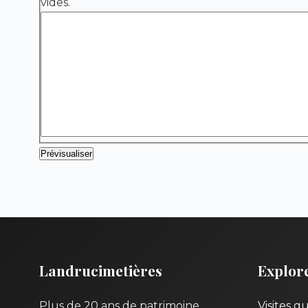
vides.
Landrucimetières
Explor
Plus de 20 ans de patrimoine
Visites g