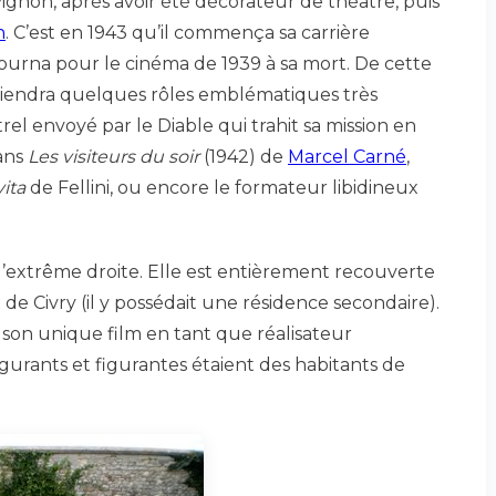
vignon, après avoir été décorateur de théâtre, puis
n
. C’est en 1943 qu’il commença sa carrière
 tourna pour le cinéma de 1939 à sa mort. De cette
etiendra quelques rôles emblématiques très
rel envoyé par le Diable qui trahit sa mission en
ans
Les visiteurs du soir
(1942) de
Marcel Carné
,
ita
de Fellini, ou encore le formateur libidineux
l’extrême droite. Elle est entièrement recouverte
e Civry (il y possédait une résidence secondaire).
é son unique film en tant que réalisateur
igurants et figurantes étaient des habitants de