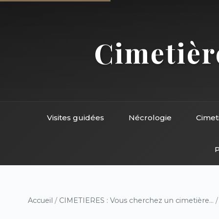
Cimetière
Visites guidées
Nécrologie
Cimet
P
Accueil
/
CIMETIERES : Vous cherchez un cimetière...