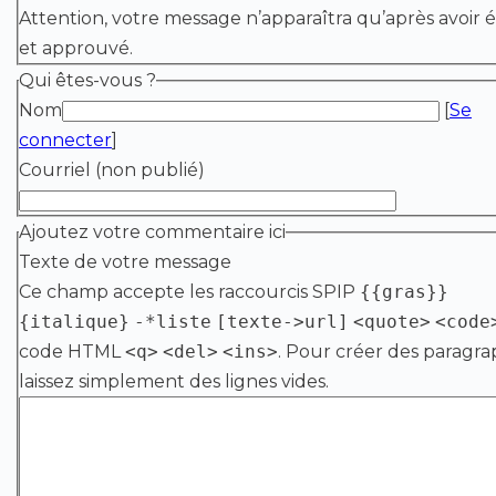
Attention, votre message n’apparaîtra qu’après avoir é
et approuvé.
Qui êtes-vous ?
Nom
[
Se
connecter
]
Courriel (non publié)
Ajoutez votre commentaire ici
Texte de votre message
Ce champ accepte les raccourcis SPIP
{{gras}}
{italique}
-*liste
[texte->url]
<quote>
<code
code HTML
<q>
<del>
<ins>
. Pour créer des paragra
laissez simplement des lignes vides.