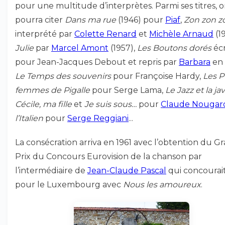
pour une multitude d’interprètes. Parmi ses titres, 
pourra citer
Dans ma rue
(1946) pour
Piaf
,
Zon zon z
interprété par
Colette Renard
et
Michèle Arnaud
(19
Julie
par
Marcel Amont
(1957),
Les Boutons dorés
écr
pour Jean-Jacques Debout et repris par
Barbara
en 
Le Temps des souvenirs
pour Françoise Hardy,
Les P’
femmes de Pigalle
pour Serge Lama,
Le Jazz et la ja
Cécile, ma fille
et
Je suis sous…
pour
Claude Nougar
l’Italien
pour
Serge Reggiani
...
La consécration arriva en 1961 avec l’obtention du G
Prix du Concours Eurovision de la chanson par
l’intermédiaire de
Jean-Claude Pascal
qui concourai
pour le Luxembourg avec
Nous les amoureux
.