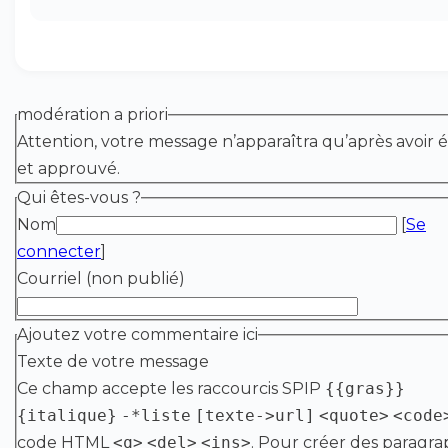
modération a priori
Attention, votre message n’apparaîtra qu’après avoir é
et approuvé.
Qui êtes-vous ?
Nom
[
Se
connecter
]
Courriel (non publié)
Ajoutez votre commentaire ici
Texte de votre message
Ce champ accepte les raccourcis SPIP
{{gras}}
{italique}
-*liste
[texte->url]
<quote>
<code
code HTML
<q>
<del>
<ins>
. Pour créer des paragra