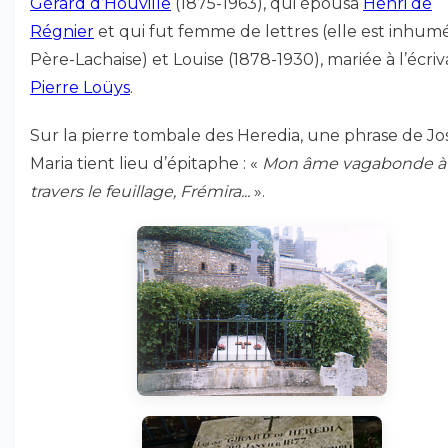
Gérard d’Houville
(1875-1963), qui épousa
Henri de
Régnier
et qui fut femme de lettres (elle est inhum
Père-Lachaise) et Louise (1878-1930), mariée à l’écriv
Pierre Loüys
.
Sur la pierre tombale des Heredia, une phrase de Jo
Maria tient lieu d’épitaphe : «
Mon âme vagabonde à
travers le feuillage, Frémira...
».