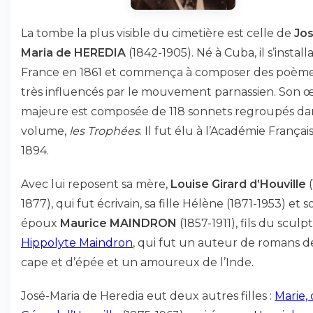
La tombe la plus visible du cimetière est celle de
Jos
Maria de HEREDIA
(1842-1905). Né à Cuba, il s’install
France en 1861 et commença à composer des poèm
très influencés par le mouvement parnassien. Son 
majeure est composée de 118 sonnets regroupés da
volume,
les Trophées
. Il fut élu à l’Académie Françai
1894.
Avec lui reposent sa mère,
Louise Girard d’Houville
(
1877), qui fut écrivain, sa fille Hélène (1871-1953) et s
époux
Maurice MAINDRON
(1857-1911), fils du sculp
Hippolyte Maindron
, qui fut un auteur de romans d
cape et d’épée et un amoureux de l’Inde.
José-Maria de Heredia eut deux autres filles :
Marie, 