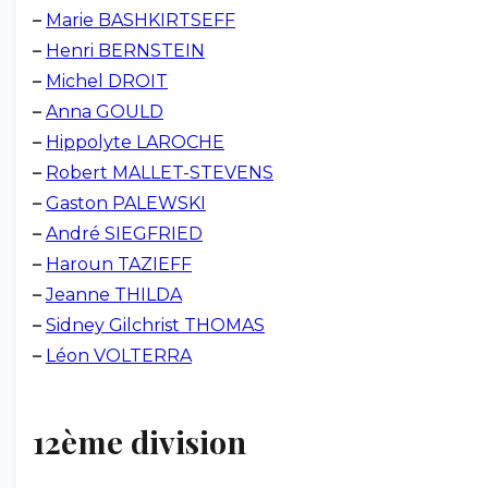
–
Marie BASHKIRTSEFF
–
Henri BERNSTEIN
–
Michel DROIT
–
Anna GOULD
–
Hippolyte LAROCHE
–
Robert MALLET-STEVENS
–
Gaston PALEWSKI
–
André SIEGFRIED
–
Haroun TAZIEFF
–
Jeanne THILDA
–
Sidney Gilchrist THOMAS
–
Léon VOLTERRA
12ème division