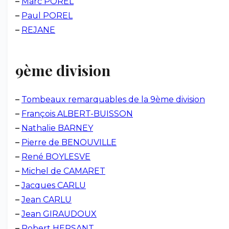
–
Marc POREL
–
Paul POREL
–
REJANE
9ème division
–
Tombeaux remarquables de la 9ème division
–
François ALBERT-BUISSON
–
Nathalie BARNEY
–
Pierre de BENOUVILLE
–
René BOYLESVE
–
Michel de CAMARET
–
Jacques CARLU
–
Jean CARLU
–
Jean GIRAUDOUX
–
Robert HERSANT