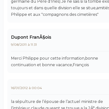
germaine du Père d’Inès).Je ne sais si la tombe exi
toujours et dans quelle division elle se situe,amitié
Philippe et aux "compagnons des cimetières"
Dupont FranÃ§ois
9/08/2011 à 11:31
Merci Philippe pour cette information,bonne
continuation et bonne vacance,François
16/01/2012 à 00:04
la sépulture de l’épouse de l’actuel ministre de
l’intérieur claude gueant se trouve a la 2Â° divisio