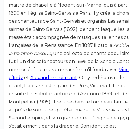
maître de chapelle à Nogent-sur-Marne, puis à parti
1890 en l’église Saint-Gervais à Paris. Il y créa la chor
des chanteurs de Saint-Gervais et organisa Les sema
saintes de Saint-Gervais (1892), pendant lesquelles l
messe était accompagnée de musiques italiennes o
françaises de la Renaissance. En 1897 il publia
Archiv
la tradition basque
, une collecte de chants populaires
fut l’un des cofondateurs en 1896 de la Schola Can
une société de musique sacrée qu’il fonda avec
Vin
d’Indy
et
Alexandre Guilmant
. On y redécouvrit le p
chant, Palestrina, Josquin des Prés, Victoria. Il fonda
ensuite les Schola Cantorum d’Avignon (1899) et de
Montpellier (1905). Il repose dans le tombeau familia
auprès de son père, qui était maire de Vouvray sous 
Second empire, et son grand-père, d’origine belge, q
s’était enrichit dans la draperie. Son identité est