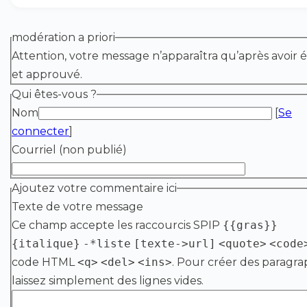
modération a priori
Attention, votre message n’apparaîtra qu’après avoir é
et approuvé.
Qui êtes-vous ?
Nom
[
Se
connecter
]
Courriel (non publié)
Ajoutez votre commentaire ici
Texte de votre message
Ce champ accepte les raccourcis SPIP
{{gras}}
{italique}
-*liste
[texte->url]
<quote>
<code
code HTML
<q>
<del>
<ins>
. Pour créer des paragra
laissez simplement des lignes vides.