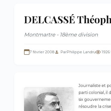
DELCASSÉ Théophil
Montmartre - 18ème division
7 février 2008
Par
Philippe Landru
1926
Journaliste et po
parti colonial, 
six gouvernements
résoudre la cris