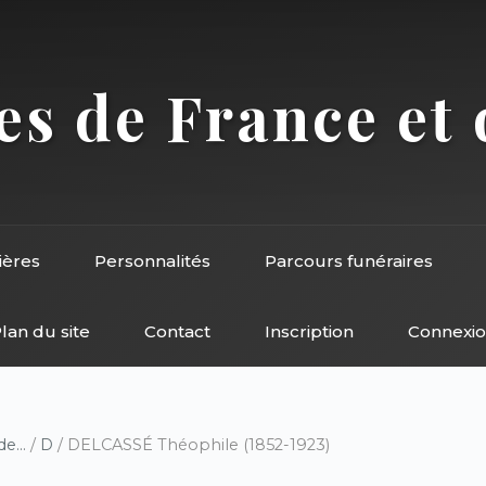
s de France et 
ières
Personnalités
Parcours funéraires
lan du site
Contact
Inscription
Connexi
e...
/
D
/ DELCASSÉ Théophile (1852-1923)