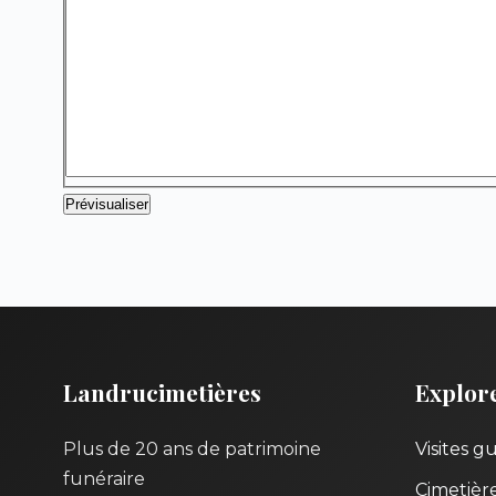
Landrucimetières
Explor
Plus de 20 ans de patrimoine
Visites g
funéraire
Cimetièr