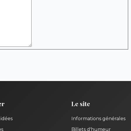
er
Le site
uidées
Informations générales
es
Billets d'humeur