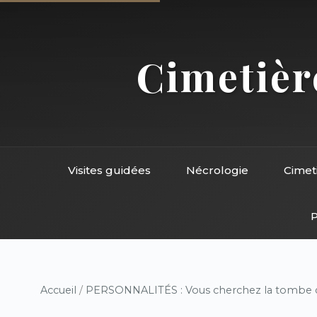
Cimetière
Visites guidées
Nécrologie
Cimet
P
Accueil
/
PERSONNALITÉS : Vous cherchez la tombe d