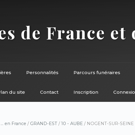
s de France et 
ières
Personnalités
Parcours funéraires
lan du site
Contact
Inscription
Connexi
/
... en France
/
GRAND-EST
/
10 - AUBE
/ NOGENT-SUR-SEINE (1