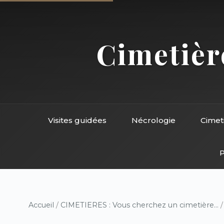
Cimetière
Visites guidées
Nécrologie
Cimet
P
Accueil
/
CIMETIERES : Vous cherchez un cimetière...