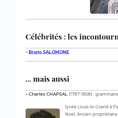
Célébrités : les incontourn
–
Bruno SALOMONE
... mais aussi
–
Charles CHAPSAL
(1787-1858) : grammair
lycée Louis-le-Grand à Par
Noël. Ancien propriétaire