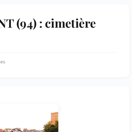
 (94) : cimetière
ues