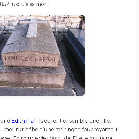
1852 jusqu’à sa mort.
ur d’
Edith Piaf
. Ils eurent ensemble une fille,
qui mourut bébé d’une méningite foudroyante. Il
 avec Edith une vie très rude. Elle le quitta peu