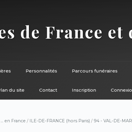
s de France et 
ières
Personnalités
Parcours funéraires
lan du site
Contact
Inscription
Connexi
/
... en France
/
ILE-DE-FRANCE (hors Paris)
/
94 - VAL-DE-MA