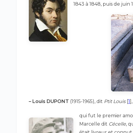
1843 à 1848, puis de juin 
–
Louis DUPONT
(1915-1965), dit
Ptit Louis
[
1
]
,
qui fut le premier amo
Marcelle dit
Cécelle
, 
était livreur et connut