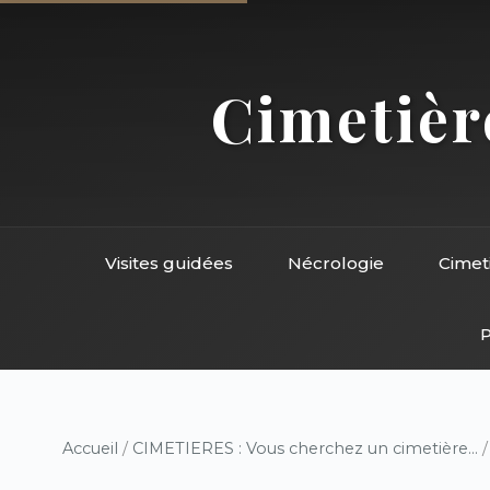
Cimetière
Visites guidées
Nécrologie
Cimet
P
Accueil
/
CIMETIERES : Vous cherchez un cimetière...