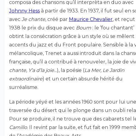
composa des chansons qu’il interprèta en duo avec
Johnny Hess
à partir de 1933. En 1937, il fut seul en 
avec
Je chante
, créé par
Maurice Chevalier
, et reçut
1938 le prix du disque avec
Boum
: le ’fou chantant’
obtint la consécration grâce à un style où se mêlent 
accents du jazz et du Front populaire. Sensible à la 
mélancolique, Trenet a aussi introduit dans la chan
française, qu’il a contribué à renouveler, la joie de viv
chante, Y’a d’la joie
...), la poésie (
La Mer, Le Jardin
extraordinaire
) et un certain absurde hérité du
surréalisme.
La période yéyé et les années 1960 sont pour lui un
traversée du désert qui le plonge dans un oubli relat
Pour se produire, il ne trouve que des cabarets tel 
Camillo
. Il revint par la suite, et fut fait en 1999 me
de l’Académie des Beaux-Arts.