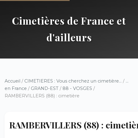
Cimetières de France et
d'ailleurs
Accueil
/
CIMETIERES : Vous cherchez un cimetière...
/
...
en France
/
GRAND-EST
/
88 - VOSGES
/
RAMBERVILLERS (88) : cimetière
RAMBERVILLERS (88) : cimetiè