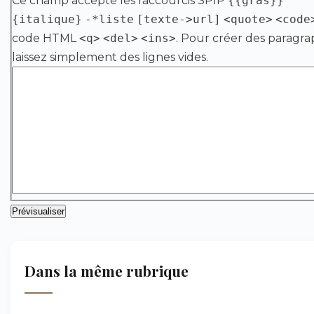
Ce champ accepte les raccourcis SPIP
{{gras}}
{italique}
-*liste
[texte->url]
<quote>
<code
code HTML
<q>
<del>
<ins>
. Pour créer des paragra
laissez simplement des lignes vides.
Dans la même rubrique