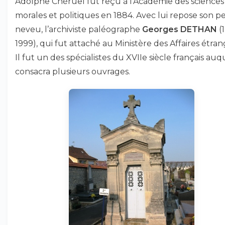
Adolphe Chéruel fut reçu à l’Académie des sciences
morales et politiques en 1884. Avec lui repose son pe
neveu, l’archiviste paléographe
Georges DETHAN
(
1999), qui fut attaché au Ministère des Affaires étran
Il fut un des spécialistes du XVIIe siècle français auqu
consacra plusieurs ouvrages.