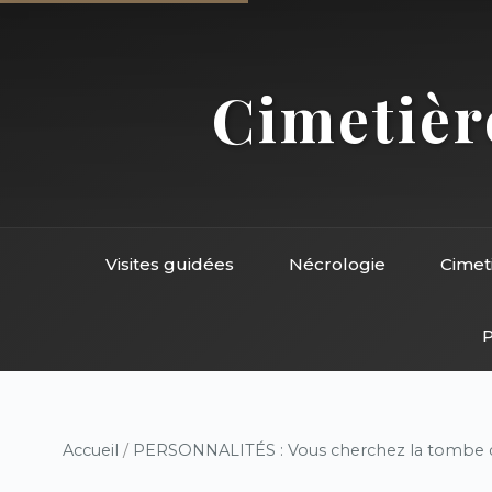
Cimetière
Visites guidées
Nécrologie
Cimet
P
Accueil
/
PERSONNALITÉS : Vous cherchez la tombe d