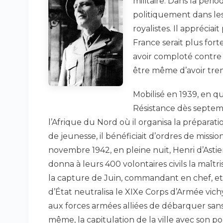
militaire. Dans la pério
politiquement dans les
royalistes. Il apprécia
France serait plus fort
avoir comploté contre 
être même d’avoir tre
Mobilisé en 1939, en qu
Résistance dès septembr
l’Afrique du Nord où il organisa la prépara
de jeunesse, il bénéficiait d’ordres de missi
novembre 1942, en pleine nuit, Henri d’Asti
donna à leurs 400 volontaires civils la maîtr
la capture de Juin, commandant en chef, et 
d’État neutralisa le XIXe Corps d’Armée vic
aux forces armées alliées de débarquer sans o
même, la capitulation de la ville avec son por