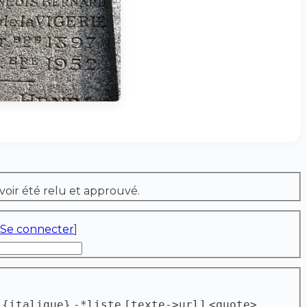
voir été relu et approuvé.
Se connecter
]
{italique}
-*liste
[texte->url]
<quote>