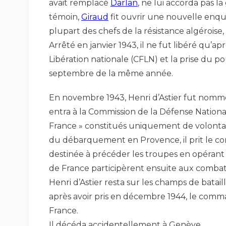
avait remplacé
Darlan
, ne lui accorda pas l
témoin,
Giraud
fit ouvrir une nouvelle enq
plupart des chefs de la résistance algéroise, 
Arrêté en janvier 1943, il ne fut libéré qu’ap
Libération nationale (CFLN) et la prise du po
septembre de la même année.
En novembre 1943, Henri d’Astier fut nomm
entra à la Commission de la Défense National
France » constitués uniquement de volontai
du débarquement en Provence, il prit le
destinée à précéder les troupes en opérant
de France participèrent ensuite aux combat
Henri d’Astier resta sur les champs de bata
après avoir pris en décembre 1944, le c
France.
Il décéda accidentellement à Genève.