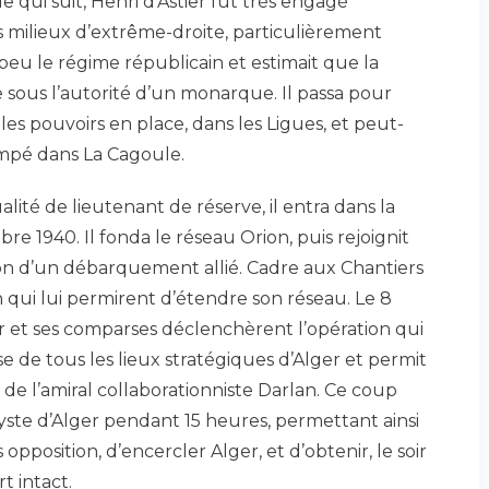
de qui suit, Henri d’Astier fut très engagé
 milieux d’extrême-droite, particulièrement
it peu le régime républicain et estimait que la
e sous l’autorité d’un monarque. Il passa pour
les pouvoirs en place, dans les Ligues, et peut-
mpé dans La Cagoule.
alité de lieutenant de réserve, il entra dans la
e 1940. Il fonda le réseau Orion, puis rejoignit
tion d’un débarquement allié. Cadre aux Chantiers
on qui lui permirent d’étendre son réseau. Le 8
er et ses comparses déclenchèrent l’opération qui
ise de tous les lieux stratégiques d’Alger et permit
de l’amiral collaborationniste Darlan. Ce coup
hyste d’Alger pendant 15 heures, permettant ainsi
pposition, d’encercler Alger, et d’obtenir, le soir
t intact.