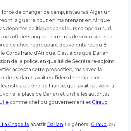
t forcé de changer de camp, instaura à Alger un
reprit la guerre, tout en maintenant en Afrique
t les déportés politiques dans leurs camps du sud.
jeunes officiers anglais, écœurés de voir maintenu
force de choc, regroupant des volontaires du 8
 Corps franc d’Afrique. C’est alors que Darlan,
ction de la police, en qualité de Secrétaire-adjoint
stier accepta cette proposition, mais avec la
r de Darlan. Il avait eu l’idée de remplacer
éaniste au trône de France, qu’il avait fait venir à
uvoir à la place de Darlan et unifie les autorités
ulle
comme chef du gouvernement et
Giraud
 La Chapelle
abattit
Darlan
. Le général
Giraud
, qui