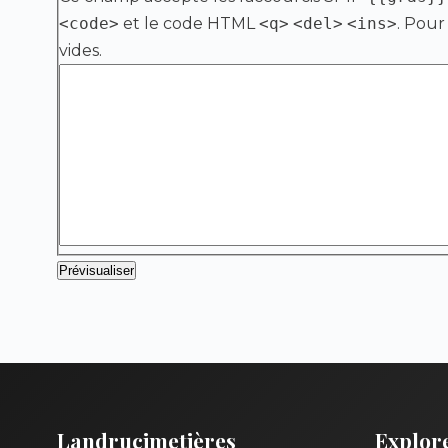
<code>
et le code HTML
<q>
<del>
<ins>
. Pour
vides.
Landrucimetières
Explor