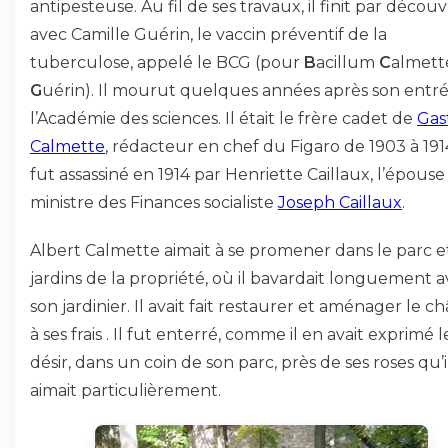
antipesteuse. Au fil de ses travaux, il finit par découvr
avec Camille Guérin, le vaccin préventif de la
tuberculose, appelé le BCG (pour
B
acillum
C
almett
G
uérin). Il mourut quelques années après son entré
l’Académie des sciences. Il était le frère cadet de
Gas
Calmette
, rédacteur en chef du Figaro de 1903 à 191
fut assassiné en 1914 par Henriette Caillaux, l’épous
ministre des Finances socialiste
Joseph Caillaux
.
Albert Calmette aimait à se promener dans le parc et
jardins de la propriété, où il bavardait longuement 
son jardinier. Il avait fait restaurer et aménager le c
à ses frais . Il fut enterré, comme il en avait exprimé l
désir, dans un coin de son parc, près de ses roses qu’i
aimait particulièrement.