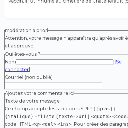
vaccin, il fut inhumé au cimetière de Châtellerault (8
modération a priori
Attention, votre message n’apparaîtra qu’après avoir é
et approuvé.
Qui êtes-vous ?
Nom
[
Se
connecter
]
Courriel (non publié)
Ajoutez votre commentaire ici
Texte de votre message
Ce champ accepte les raccourcis SPIP
{{gras}}
{italique}
-*liste
[texte->url]
<quote>
<code
code HTML
<q>
<del>
<ins>
. Pour créer des paragra