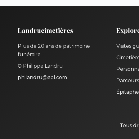
Landrucimetières
Explor
Plus de 20 ans de patrimoine
Visites g
funéraire
Cimetièr
© Philippe Landru
Personna
philandru@aol.com
Parcours
Épitaphe
Tous dr