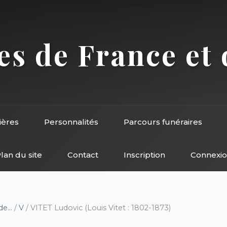
s de France et 
ières
Personnalités
Parcours funéraires
lan du site
Contact
Inscription
Connexi
e...
/
V
/ VITET Ludovic (Louis Vitet : 1802-1873)