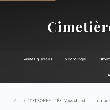
Cimetière
Visites guidées
Nécrologie
Cimet
P
Accueil
/
PERSONNALITÉS : Vous cherchez la tombe d